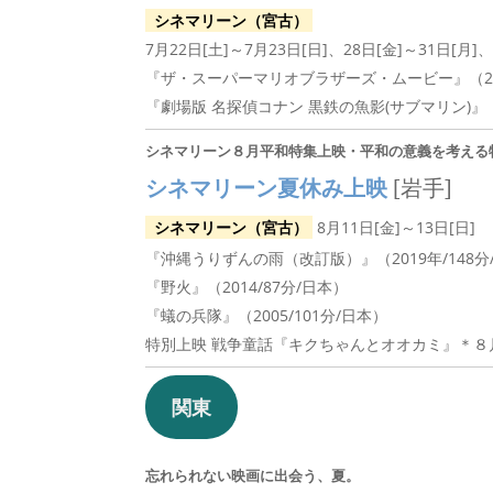
シネマリーン（宮古）
7月22日[土]～7月23日[日]、28日[金]～31日[月]、
『ザ・スーパーマリオブラザーズ・ムービー』（20
『劇場版 名探偵コナン 黒鉄の魚影(サブマリン)』（2
シネマリーン８月平和特集上映・平和の意義を考える
シネマリーン夏休み上映
[岩手]
シネマリーン（宮古）
8月11日[金]～13日[日]
『沖縄うりずんの雨（改訂版）』（2019年/148分
『野火』（2014/87分/日本）
『蟻の兵隊』（2005/101分/日本）
特別上映 戦争童話『キクちゃんとオオカミ』＊８
関東
忘れられない映画に出会う、夏。