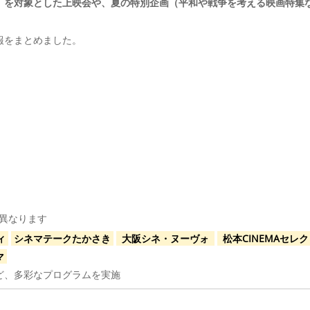
）
を対象とした上映会
や、夏の特別企画（平和や戦争を考える映画特集
報をまとめました。
て異なります
ィ
シネマテークたかさき
大阪シネ・ヌーヴォ
松本CINEMAセレ
マ
ど、多彩なプログラムを実施