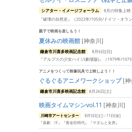
シアター・イメージフォーラム
8月の特集上映
『破壊の自然史』（2022年/105分/ドイツ・オラ
親子で映画を楽しもう！
夏休みの映画館
[神奈川]
鎌倉市川喜多映画記念館
8月6日[日]
『アルプスの少女ハイジ(劇場版)』（1979年/107
アニメをつくって映像玩具で上映しよう！！
ぐるぐるアニメワークショップ
[神
鎌倉市川喜多映画記念館
8月26日[土]
映画タイムマシンvol.11
[神奈川]
川崎市アートセンター
8月5日[土]～11日[金]
『喜劇 汗』『黄金狂時代』『マダムと女房』