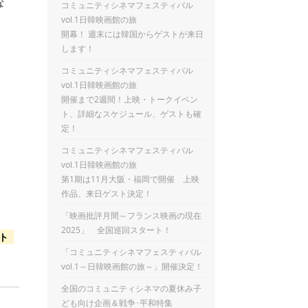
な
コミュニティシネマフェスティバル
vol.1日韓映画館の旅
開幕！ 週末には韓国からゲストが来日
します！
コミュニティシネマフェスティバル
vol.1日韓映画館の旅
開催まで2週間！上映・トークイベン
ト、詳細なスケジュール、ゲストも確
定！
コミュニティシネマフェスティバル
vol.1日韓映画館の旅
第1期は11月大阪・福岡で開催 上映
作品、来日ゲスト決定！
「映画批評月間～フランス映画の現在
2025」 全国巡回スタート！
クト
「コミュニティシネマフェスティバル
vol.1～日韓映画館の旅～」開催決定！
全国のコミュニティシネマの夏休み子
ども向け企画＆戦争･平和特集