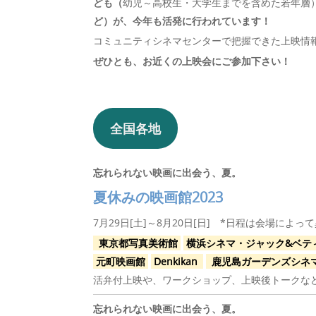
ども（
幼児～高校生・大学生までを含めた若年層
ど）が、今年も活発に行われています！
コミュニティシネマセンターで把握できた上映情
ぜひとも、お近くの上映会にご参加下さい！
全国各地
忘れられない映画に出会う、夏。
夏休みの映画館2023
7月29日[土]～8月20日[日] *日程は会場によっ
東京都写真美術館
横浜シネマ・ジャック&ベテ
元町映画館
Denkikan
鹿児島ガーデンズシネ
活弁付上映や、ワークショップ、上映後トークな
忘れられない映画に出会う、夏。