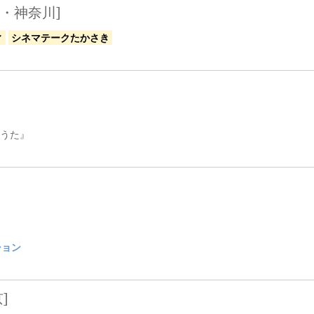
・神奈川]
ィ
シネマテークたかさき
うた』
ション
]