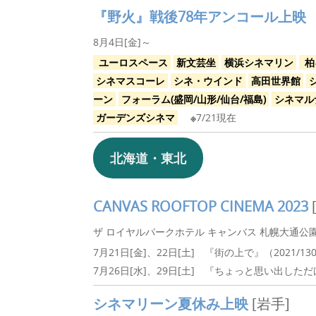
『野火』戦後78年アンコール上映
8月4日[金]～
ユーロスペース
新文芸坐
横浜シネマリン
柏
シネマスコーレ
シネ・ウインド
高田世界館
ーン
フォーラム(盛岡/山形/仙台/福島)
シネマル
ガーデンズシネマ
※
7/21現在
北海道・東北
CANVAS ROOFTOP CINEMA 2023
ザ ロイヤルパークホテル キャンバス 札幌大通公
7月21日[金]、22日[土] 『街の上で』（2021/13
7月26日[水]、29日[土] 『ちょっと思い出しただけ
シネマリーン夏休み上映
[岩手]