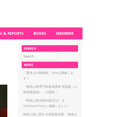
H & REPORTS
BOOKS
MEMBERS
SEARCH
Search
NEWS
「夏休みの映画館」今年も開催しま
す！
「映画上映専門家養成講座 実践篇［上
映実践講座］」を開講！
「映画上映活動年鑑2025」を
Arthouse Pressに掲載しました！
映画上映に関する調査報告書 「映画上