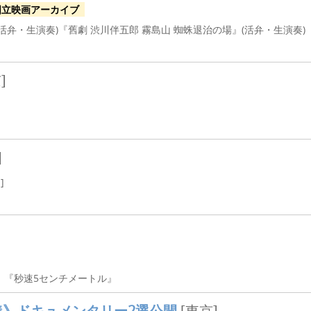
国立映画アーカイブ
弁・生演奏)『舊劇 渋川伴五郎 霧島山 蜘蛛退治の場』(活弁・生演奏)
]
]
]
』『秒速5センチメートル』
》ドキュメンタリー2
選公開
[東京]