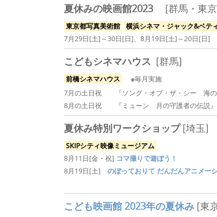
夏休みの映画館2023
[群馬・東京
東京都写真美術館
横浜シネマ・ジャック&ベテ
7月29日[土]～30日[日]、8月19日[土]～20日[日]
こどもシネマハウス
[群馬]
前橋シネマハウス
※
毎月実施
7月の土日祝 『ソング・オブ・ザ・シー 海の
8月の土日祝 『ミューン 月の守護者の伝説』
夏休み特別ワークショップ
[埼玉]
SKIPシティ映像ミュージアム
8月11日[金・祝]
コマ撮りで遊ぼう！
8月19日[土]
のぼっておりて だんだんアニメー
こども映画館 2023
年の夏休み
[東京