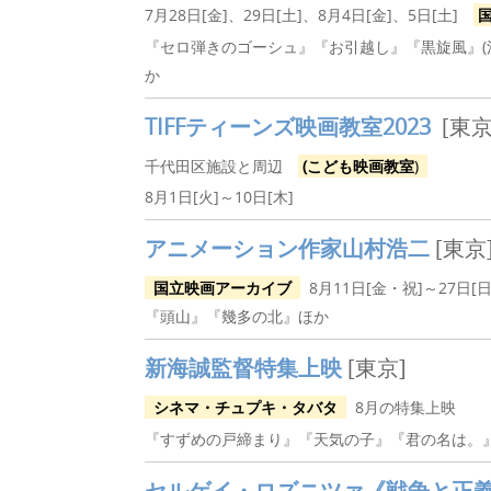
7月28日[金]、29日[土]、8月4日[金]、5日[土]
『セロ弾きのゴーシュ』『お引越し』『黒旋風』(活
か
TIFF
ティーンズ映画教室2023
[東京
千代田区施設と周辺
(こども映画教室
)
8月1日[火]～10日[木]
アニメーション作家
山村浩二
[東京
国立映画アーカイブ
8月11日[金・祝]～27日[日
『頭山』『幾多の北』ほか
新海誠監督特集上映
[東京]
シネマ・チュプキ・タバタ
8月の特集上映
『すずめの戸締まり』『天気の子』『君の名は。
セルゲイ・ロズニツァ《戦争と正義