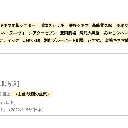
キネマ旬報シアター
川越スカラ座
深谷シネマ
高崎電気館
あま
シネ・ヌ―ヴォ
シアターセブン
豊岡劇場
浦河大黒座
みやこシネマ
ナティック
Denkikan
別府ブルーバード劇場
シネマ5
宮崎キネマ
[北海道]
園 屋上
（主催:
映画の空気）
0分/日本）
』（2022/115分/日本）