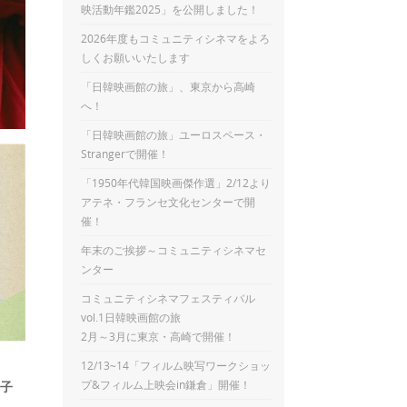
映活動年鑑2025」を公開しました！
2026年度もコミュニティシネマをよろ
しくお願いいたします
「日韓映画館の旅」、東京から高崎
へ！
「日韓映画館の旅」ユーロスペース・
Strangerで開催！
「1950年代韓国映画傑作選」2/12より
アテネ・フランセ文化センターで開
催！
年末のご挨拶～コミュニティシネマセ
ンター
コミュニティシネマフェスティバル
vol.1日韓映画館の旅
2月～3月に東京・高崎で開催！
12/13~14「フィルム映写ワークショッ
プ&フィルム上映会in鎌倉」開催！
子