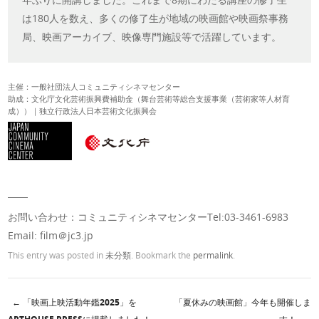
は180人を数え、多くの修了生が地域の映画館や映画祭事務
局、映画アーカイブ、映像専門施設等で活躍しています。
主催：一般社団法人コミュニティシネマセンター
助成：文化庁文化芸術振興費補助金（舞台芸術等総合支援事業（芸術家等人材育
成））｜独立行政法人日本芸術文化振興会
――
お問い合わせ：コミュニティシネマセンターTel:03-3461-6983
Email: film＠jc3.jp
This entry was posted in
未分類
. Bookmark the
permalink
.
←
「映画上映活動年鑑2025」を
「夏休みの映画館」今年も開催しま
Post navigation