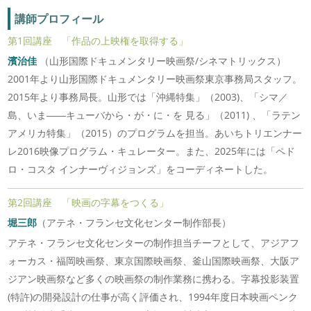
講師プロフィール
第1回講座 「作品の上映権を取得する」
濱治佳
（山形国際ドキュメンタリー映画祭/シネマトリックス）
2001年より山形国際ドキュメンタリー映画祭東京事務局スタッフ。
2015年より事務局長。山形では「沖縄特集」（2003)、「シマ／
島、いま――キューバから・が・に・を 見る」（2011) 、「ラテン
アメリカ特集」（2015）のプログラムを担当。あいちトリエンナー
レ2016映像プログラム・キュレーター。また、2025年には「ペド
ロ・コスタ インナーヴィジョンズ」をコーディネートした。
第2回講座 「映画の字幕をつくる」
堀三郎
（アテネ・フランセ文化センター制作部長）
アテネ・フランセ文化センターの制作担当チーフとして、アジアフ
ォーカス・福岡映画祭、東京国際映画祭、釜山国際映画祭、大阪ア
ジアン映画祭など多くの映画祭の制作業務に携わる。字幕投影装置
(特許)の開発設計の仕事が高く評価され、1994年度日本映画ペンク