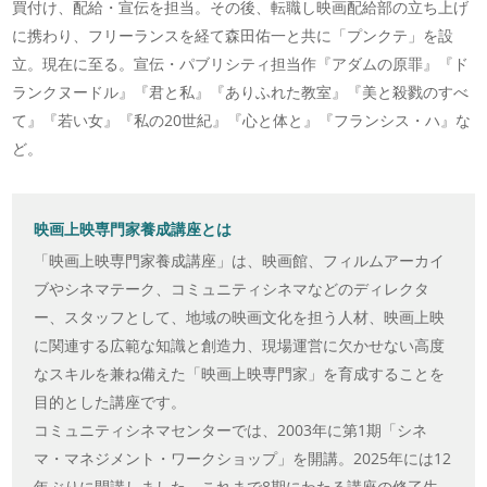
買付け、配給・宣伝を担当。その後、転職し映画配給部の立ち上げ
に携わり、フリーランスを経て森田佑一と共に「プンクテ」を設
立。現在に至る。宣伝・パブリシティ担当作『アダムの原罪』『ド
ランクヌードル』『君と私』『ありふれた教室』『美と殺戮のすべ
て』『若い女』『私の20世紀』『心と体と』『フランシス・ハ』な
ど。
映画上映専門家養成講座とは
「映画上映専門家養成講座」は、映画館、フィルムアーカイ
ブやシネマテーク、コミュニティシネマなどのディレクタ
ー、スタッフとして、地域の映画文化を担う人材、映画上映
に関連する広範な知識と創造力、現場運営に欠かせない高度
なスキルを兼ね備えた「映画上映専門家」を育成することを
目的とした講座です。
コミュニティシネマセンターでは、2003年に第1期「シネ
マ・マネジメント・ワークショップ」を開講。2025年には12
年ぶりに開講しました。これまで8期にわたる講座の修了生