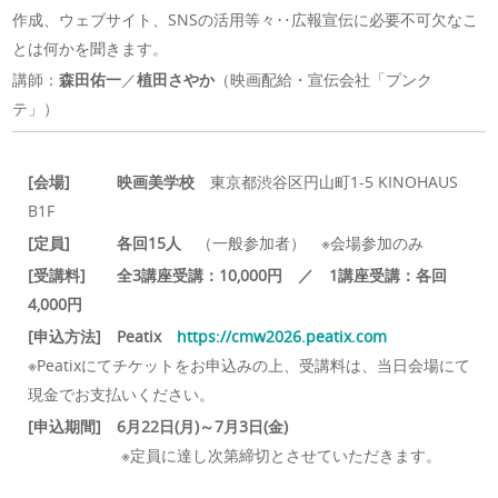
作成、ウェブサイト、SNSの活用等々‥広報宣伝に必要不可欠なこ
とは何かを聞きます。
講師：
森田佑一
／
植田さやか
（映画配給・宣伝会社「プンク
テ」）
[会場]
映画美学校
東京都渋谷区円山町1-5 KINOHAUS
B1F
[定員]
各回15人
（一般参加者） ※会場参加のみ
[受講料]
全3講座受講：10,000円 ／ 1講座受講：各回
4,000円
[申込方法]
Peatix
https://cmw2026.peatix.com
※Peatixにてチケットをお申込みの上、受講料は、当日会場にて
現金でお支払いください。
[申込期間]
6月22日(月)～7月3日(金)
※定員に達し次第締切とさせていただきます。