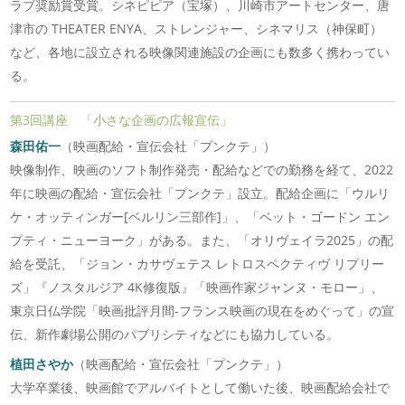
ラブ奨励賞受賞。シネピピア（宝塚）、川崎市アートセンター、唐
津市の THEATER ENYA、ストレンジャー、シネマリス（神保町）
など、各地に設立される映像関連施設の企画にも数多く携わってい
る。
第3回講座 「小さな企画の広報宣伝」
森田佑一
（映画配給・宣伝会社「プンクテ」）
映像制作、映画のソフト制作発売・配給などでの勤務を経て、2022
年に映画の配給・宣伝会社「プンクテ」設立。配給企画に「ウルリ
ケ・オッティンガー[ベルリン三部作]」、「ベット・ゴードン エン
プティ・ニューヨーク」がある。また、「オリヴェイラ2025」の配
給を受託、「ジョン・カサヴェテス レトロスペクティヴ リプリー
ズ」『ノスタルジア 4K修復版』「映画作家ジャンヌ・モロー」、
東京日仏学院「映画批評月間-フランス映画の現在をめぐって」の宣
伝、新作劇場公開のパブリシティなどにも協力している。
植田さやか
（映画配給・宣伝会社「プンクテ」）
大学卒業後、映画館でアルバイトとして働いた後、映画配給会社で