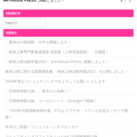
ARTHOUSE PRESSに掲載しました！
す！
→
SEARCH
Search
NEWS
「夏休みの映画館」今年も開催します！
「映画上映専門家養成講座 実践篇［上映実践講座］」を開講！
「映画上映活動年鑑2025」をArthouse Pressに掲載しました！
映画上映に関する調査報告書 「映画上映活動年鑑2025」を公開しました！
2026年度もコミュニティシネマをよろしくお願いいたします
「日韓映画館の旅」、東京から高崎へ！
「日韓映画館の旅」ユーロスペース・Strangerで開催！
「1950年代韓国映画傑作選」2/12よりアテネ・フランセ文化センターで開
催！
年末のご挨拶～コミュニティシネマセンター
コミュニティシネマフェスティバルvol.1日韓映画館の旅