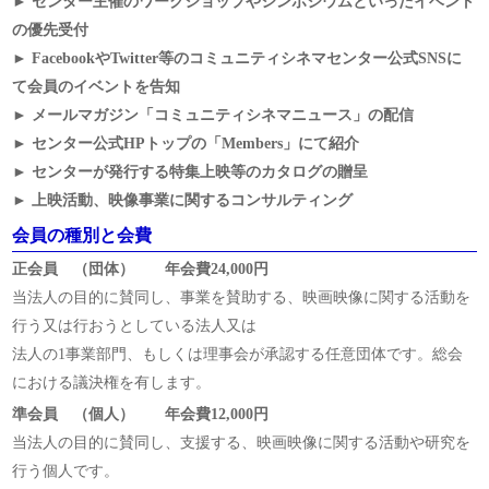
► センター主催のワークショップやシンポジウムといったイベント
の優先受付
► FacebookやTwitter等のコミュニティシネマセンター公式SNSに
て会員のイベントを告知
► メールマガジン「コミュニティシネマニュース」の配信
► センター公式HPトップの「Members」にて紹介
► センターが発行する特集上映等のカタログの贈呈
► 上映活動、映像事業に関するコンサルティング
会員の種別と会費
正会員 （団体） 年会費24,000円
当法人の目的に賛同し、事業を賛助する、映画映像に関する活動を
行う又は行おうとしている法人又は
法人の1事業部門、もしくは理事会が承認する任意団体です。総会
における議決権を有します。
準会員 （個人） 年会費12,000円
当法人の目的に賛同し、支援する、映画映像に関する活動や研究を
行う個人です。