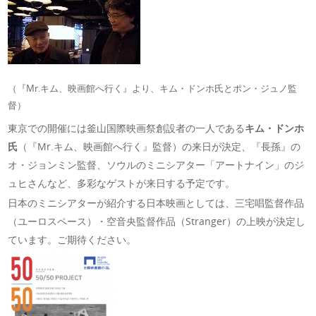
（『Mr.キム、映画館へ行く』より、キム・ドンホ氏とポン・ジュノ監
督）
東京での開催には釜山国際映画祭創設者の一人である
キム・ドンホ
氏
（『Mr.キム、映画館へ行く』監督）の来日が決定、『長孫』の
オ・ジョンミン監督、ソウルのミニシアター「アートナイン」のジ
ュヒさんなど、多彩なゲストが来日する予定です。
日本のミニシアターが紹介する日本映画としては、三宅唱監督作品
（ユーロスペース）・空音央監督作品（Stranger）の上映が決定し
ています。ご期待ください。