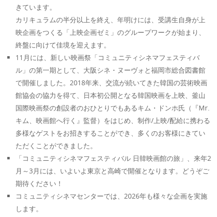
きています。
カリキュラムの半分以上を終え、年明けには、受講生自身が上
映企画をつくる「上映企画ゼミ」のグループワークが始まり、
終盤に向けて佳境を迎えます。
11月には、新しい映画祭「コミュニティシネマフェスティバ
ル」の第一期として、大阪シネ・ヌーヴォと福岡市総合図書館
で開催しました。2018年来、交流が続いてきた韓国の芸術映画
館協会の協力を得て、日本初公開となる韓国映画を上映、釜山
国際映画祭の創設者のおひとりでもあるキム・ドンホ氏（『Mr.
キム、映画館へ行く』監督）をはじめ、制作/上映/配給に携わる
多様なゲストをお招きすることができ、多くのお客様にきてい
ただくことができました。
「コミュニティシネマフェスティバル 日韓映画館の旅」、来年2
月～3月には、いよいよ東京と高崎で開催となります。どうぞご
期待ください！
コミュニティシネマセンターでは、2026年も様々な企画を実施
します。