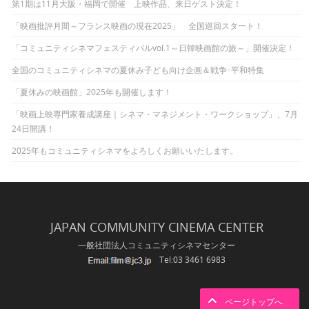
第1期は11月大阪・福岡で開催 上映作品、来日ゲスト決定！
「映画批評月間～フランス映画の現在2025」 全国巡回スタート！
「コミュニティシネマフェスティバルvol.1～日韓映画館の旅～」開催決定！
全国のコミュニティシネマの夏休み子ども向け企画＆戦争･平和特集
「夏休みの映画館」2025年も開催します！
「映画上映専門家養成講座｜シネマ・マネジメント・ワークショップ」、7月
24日開講！
2025年もコミュニティシネマをよろしくお願いいたします。
JAPAN COMMUNITY CINEMA CENTER
一般社団法人コミュニティシネマセンター
Tel:03 3461 6983
ページトップへ