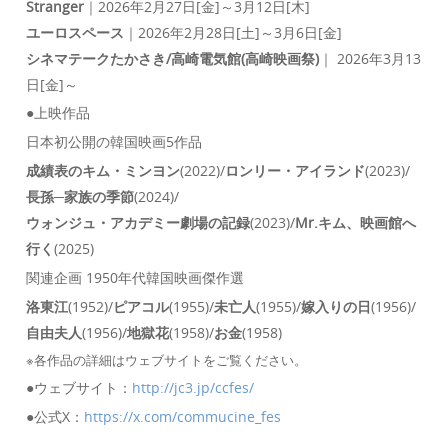
Stranger
｜2026年2月27日[金]～3月12日[木]
ユーロスペース
｜2026年2月28日[土]～3月6日[金]
シネマテークたかさき/高崎電気館(高崎映画祭)
｜ 2026年3月13
日[金]～
●上映作品
日本初公開の韓国映画5作品
成績表のキム・ミンヨン
(2022)/
ロンリー・アイランド
(2023)/
長孫─家族の季節
(2024)/
ウォンジュ・アカデミー劇場の記録
(2023)/
Mr.キム、映画館へ
行く
(2025)
関連企画 1950年代韓国映画傑作選
洛東江
(1952)/
ピアコル
(1955)/
未亡人
(1955)/
嫁入りの日
(1956)/
自由夫人
(1956)/
地獄花
(1958)/
お金
(1958)
※各作品の詳細はウェブサイトをご覧ください。
●ウェブサイト：
http://jc3.jp/ccfes/
●公式X：
https://x.com/commucine_fes