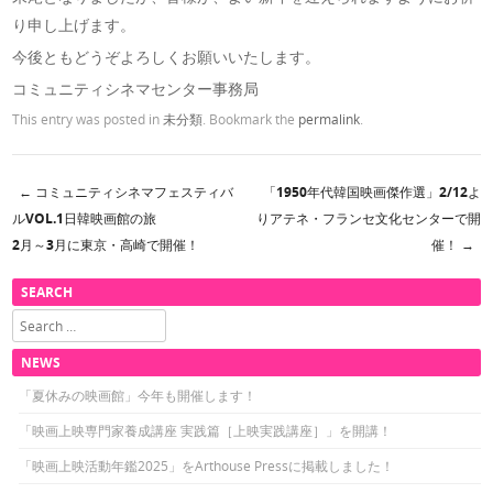
り申し上げます。
今後ともどうぞよろしくお願いいたします。
コミュニティシネマセンター事務局
This entry was posted in
未分類
. Bookmark the
permalink
.
←
コミュニティシネマフェスティバ
「1950年代韓国映画傑作選」2/12よ
Post navigation
ルVOL.1日韓映画館の旅
りアテネ・フランセ文化センターで開
2月～3月に東京・高崎で開催！
催！
→
SEARCH
Search
NEWS
「夏休みの映画館」今年も開催します！
「映画上映専門家養成講座 実践篇［上映実践講座］」を開講！
「映画上映活動年鑑2025」をArthouse Pressに掲載しました！