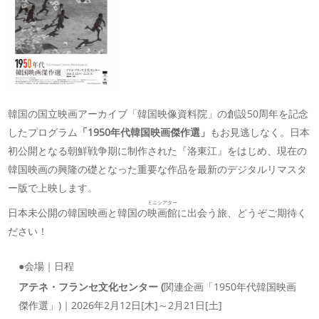
韓国の国立映画アーカイブ「韓国映像資料院」の創設50周年を記念
したプログラム
「1950年代韓国映画傑作選」
もお見逃しなく。日本
初公開となる朝鮮戦争期に制作された『洛東江』をはじめ、現在の
韓国映画の興隆の礎となった重要な作品を最新のデジタルリマスタ
ー版で上映します。
ミニシアター
日本未公開の韓国映画と韓国の
映画館
に出会う旅、どうぞご期待く
ださい！
●会場｜日程
アテネ・フランセ文化センター (
関連企画「1950年代韓国映画
傑作選」)｜2026年2月12日[木]～2月21日[土]