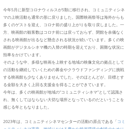
今年5月に新型コロナウィルスが5類に移行され、コミュニティシネ
マの上映活動も通常の形に戻りました。国際映画祭等は海外からも
多くのゲストを迎え、コロナ前の盛り上がりを取り戻しました。一
方、映画館の観客数はコロナ前には戻っておらず、閉館を余儀なく
される映画館が出るなど懸念される状況が続いています。多くの映
画館がデジタルシネマ機の入替の時期を迎えており、困難な状況に
拍車をかけています。
そのような中、多様な映画を上映する地域の映像文化の拠点として
の活動を継続していくための募金やクラウドファンディングに挑戦
する映画館も少なくありませんでした。そのほとんどが、目標とす
る金額を大きく上回る支援金を得ることができています。
今年は、多くの映画館が地域の“コミュニティシネマ”として認識さ
れ、無くしてはならない大切な場所となっているのだということを
感じる年ともなりました。
2023年は、コミュニティシネマセンターの活動の原点である「
コミ
ュニティシネマ憲章～地域における豊かな映画環境の創造のために