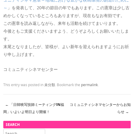
～
」を発表して、20年の節目の年でもあります。この憲章は少し古
めかしくなっているところもありますが、現在もなお有効です。
この憲章を読み返しながら、来年も活動を続けてまいります。
今後ともご支援くださいますよう、どうぞよろしくお願いいたしま
す。
末尾となりましたが、皆様が、よい新年を迎えられますようにお祈
り申し上げます。
コミュニティシネマセンター
This entry was posted in
未分類
. Bookmark the
permalink
.
←
「日韓映写技師ミーティングIN福
コミュニティシネマセンターからお知
Post navigation
岡」いよいよ明日より開催！
らせ
→
SEARCH
Search