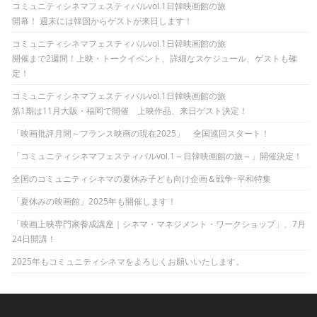
コミュニティシネマフェスティバルvol.1日韓映画館の旅
開幕！ 週末には韓国からゲストが来日します！
コミュニティシネマフェスティバルvol.1日韓映画館の旅
開催まで2週間！上映・トークイベント、詳細なスケジュール、ゲストも確
定！
コミュニティシネマフェスティバルvol.1日韓映画館の旅
第1期は11月大阪・福岡で開催 上映作品、来日ゲスト決定！
「映画批評月間～フランス映画の現在2025」 全国巡回スタート！
「コミュニティシネマフェスティバルvol.1～日韓映画館の旅～」開催決定！
全国のコミュニティシネマの夏休み子ども向け企画＆戦争･平和特集
「夏休みの映画館」2025年も開催します！
「映画上映専門家養成講座｜シネマ・マネジメント・ワークショップ」、7月
24日開講！
2025年もコミュニティシネマをよろしくお願いいたします。