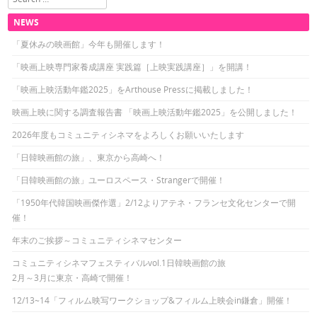
NEWS
「夏休みの映画館」今年も開催します！
「映画上映専門家養成講座 実践篇［上映実践講座］」を開講！
「映画上映活動年鑑2025」をArthouse Pressに掲載しました！
映画上映に関する調査報告書 「映画上映活動年鑑2025」を公開しました！
2026年度もコミュニティシネマをよろしくお願いいたします
「日韓映画館の旅」、東京から高崎へ！
「日韓映画館の旅」ユーロスペース・Strangerで開催！
「1950年代韓国映画傑作選」2/12よりアテネ・フランセ文化センターで開
催！
年末のご挨拶～コミュニティシネマセンター
コミュニティシネマフェスティバルvol.1日韓映画館の旅
2月～3月に東京・高崎で開催！
12/13~14「フィルム映写ワークショップ&フィルム上映会in鎌倉」開催！